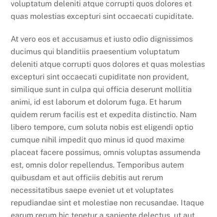
voluptatum deleniti atque corrupti quos dolores et
quas molestias excepturi sint occaecati cupiditate.
At vero eos et accusamus et iusto odio dignissimos
ducimus qui blanditiis praesentium voluptatum
deleniti atque corrupti quos dolores et quas molestias
excepturi sint occaecati cupiditate non provident,
similique sunt in culpa qui officia deserunt mollitia
animi, id est laborum et dolorum fuga. Et harum
quidem rerum facilis est et expedita distinctio. Nam
libero tempore, cum soluta nobis est eligendi optio
cumque nihil impedit quo minus id quod maxime
placeat facere possimus, omnis voluptas assumenda
est, omnis dolor repellendus. Temporibus autem
quibusdam et aut officiis debitis aut rerum
necessitatibus saepe eveniet ut et voluptates
repudiandae sint et molestiae non recusandae. Itaque
earum rerum hic tenetur a sapiente delectus, ut aut