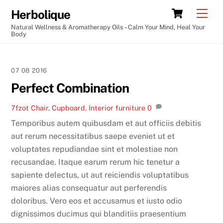
Skip
Cart
Men
Herbolique
to
Natural Wellness & Aromatherapy Oils – Calm Your Mind, Heal Your
content
Body
07
08
2016
Perfect Combination
7fzot
Chair
,
Cupboard
,
Interior
furniture
0
Temporibus autem quibusdam et aut officiis debitis
aut rerum necessitatibus saepe eveniet ut et
voluptates repudiandae sint et molestiae non
recusandae. Itaque earum rerum hic tenetur a
sapiente delectus, ut aut reiciendis voluptatibus
maiores alias consequatur aut perferendis
doloribus. Vero eos et accusamus et iusto odio
dignissimos ducimus qui blanditiis praesentium