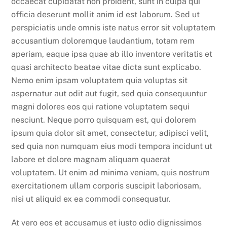
occaecat cupidatat non proident, sunt in culpa qui
officia deserunt mollit anim id est laborum. Sed ut
perspiciatis unde omnis iste natus error sit voluptatem
accusantium doloremque laudantium, totam rem
aperiam, eaque ipsa quae ab illo inventore veritatis et
quasi architecto beatae vitae dicta sunt explicabo.
Nemo enim ipsam voluptatem quia voluptas sit
aspernatur aut odit aut fugit, sed quia consequuntur
magni dolores eos qui ratione voluptatem sequi
nesciunt. Neque porro quisquam est, qui dolorem
ipsum quia dolor sit amet, consectetur, adipisci velit,
sed quia non numquam eius modi tempora incidunt ut
labore et dolore magnam aliquam quaerat
voluptatem. Ut enim ad minima veniam, quis nostrum
exercitationem ullam corporis suscipit laboriosam,
nisi ut aliquid ex ea commodi consequatur.
At vero eos et accusamus et iusto odio dignissimos