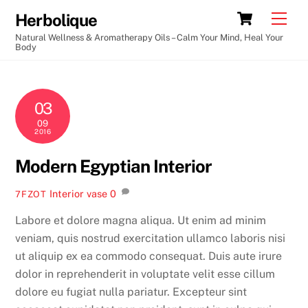
Skip
Cart
Men
Herbolique
to
Natural Wellness & Aromatherapy Oils – Calm Your Mind, Heal Your
content
Body
03
09
2016
Modern Egyptian Interior
Interior
vase
0
7FZOT
Labore et dolore magna aliqua. Ut enim ad minim
veniam, quis nostrud exercitation ullamco laboris nisi
ut aliquip ex ea commodo consequat. Duis aute irure
dolor in reprehenderit in voluptate velit esse cillum
dolore eu fugiat nulla pariatur. Excepteur sint